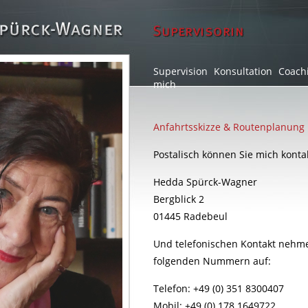
Supervision
Konsultation
Coach
mich
Anfahrtsskizze & Routenplanung
Postalisch können Sie mich konta
Hedda Spürck-Wagner
Bergblick 2
01445 Radebeul
Und telefonischen Kontakt nehmen
folgenden Nummern auf:
Telefon: +49 (0) 351 8300407
Mobil: +49 (0) 178 1649722